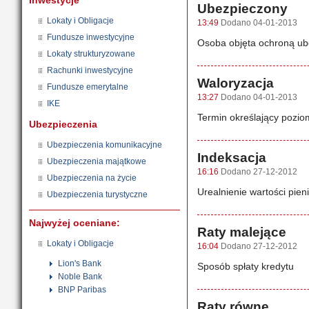
Inwestycje
Ubezpieczony
Lokaty i Obligacje
13:49
Dodano 04-01-2013
Fundusze inwestycyjne
Osoba objęta ochroną u
Lokaty strukturyzowane
Rachunki inwestycyjne
Waloryzacja
Fundusze emerytalne
13:27
Dodano 04-01-2013
IKE
Termin określający pozio
Ubezpieczenia
Ubezpieczenia komunikacyjne
Indeksacja
Ubezpieczenia majątkowe
16:16
Dodano 27-12-2012
Ubezpieczenia na życie
Urealnienie wartości pien
Ubezpieczenia turystyczne
Najwyżej oceniane:
Raty malejące
Lokaty i Obligacje
16:04
Dodano 27-12-2012
Lion's Bank
Sposób spłaty kredytu
Noble Bank
BNP Paribas
Raty równe