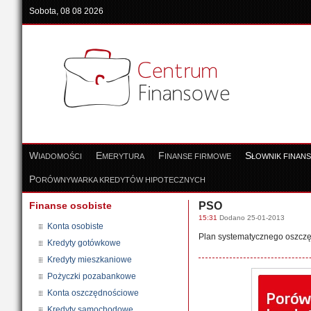
Sobota, 08 08 2026
W
E
F
S
IADOMOŚCI
MERYTURA
INANSE FIRMOWE
ŁOWNIK FINAN
P
ORÓWNYWARKA KREDYTÓW HIPOTECZNYCH
Finanse osobiste
PSO
15:31
Dodano 25-01-2013
Konta osobiste
Plan systematycznego oszcz
Kredyty gotówkowe
Kredyty mieszkaniowe
Pożyczki pozabankowe
Konta oszczędnościowe
Kredyty samochodowe