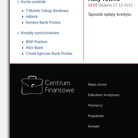
Konta osobiste
16:02
Dodano 27-12-2012
T-Mobile Usługi Bankowe
Sposób spłaty kredytu
mBank
Nordea Bank Polska
Kredyty samochodowe
BNP Paribas
Alior Bank
Credit Agricole Bank Polska
Mapa strony
Kalkulator kredytowy
Partnerzy
Regulamin
Kontakt