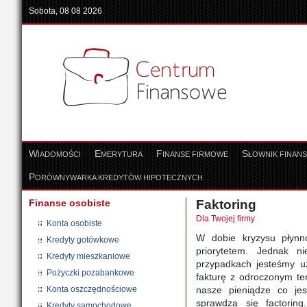
Sobota, 08 08 2026
W
E
F
S
IADOMOŚCI
MERYTURA
INANSE FIRMOWE
ŁOWNIK FINAN
P
ORÓWNYWARKA KREDYTÓW HIPOTECZNYCH
Finanse osobiste
Faktoring
Dla Twojej firmy
Konta osobiste
W dobie kryzysu płynn
Kredyty gotówkowe
priorytetem. Jednak n
Kredyty mieszkaniowe
przypadkach jesteśmy uz
Pożyczki pozabankowe
fakturę z odroczonym te
Konta oszczędnościowe
nasze pieniądze co je
sprawdza się factorin
Kredyty samochodowe