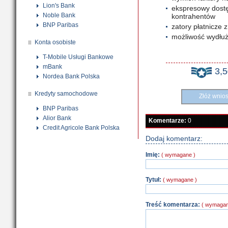
Lion's Bank
ekspresowy dostę
Noble Bank
kontrahentów
BNP Paribas
zatory płatnicze 
możliwość wydłuż
Konta osobiste
T-Mobile Usługi Bankowe
mBank
3,
Nordea Bank Polska
Kredyty samochodowe
Złóż wnio
BNP Paribas
Alior Bank
Komentarze:
0
Credit Agricole Bank Polska
Dodaj komentarz:
Imię:
( wymagane )
Tytuł:
( wymagane )
Treść komentarza:
( wymagan