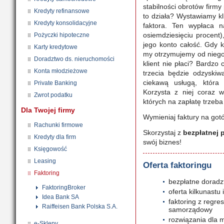
stabilności obrotów firmy
Kredyty refinansowe
to działa? Wystawiamy kl
Kredyty konsolidacyjne
faktora. Ten wypłaca n
osiemdziesięciu procent)
Pożyczki hipoteczne
jego konto całość. Gdy k
Karty kredytowe
my otrzymujemy od niego
Doradztwo ds. nieruchomości
klient nie płaci? Bardzo
Konta młodzieżowe
trzecia będzie odzyskiw
ciekawą usługą, która
Private Banking
Korzysta z niej coraz w
Zwrot podatku
których na zapłatę trzeb
Dla Twojej firmy
Wymieniaj faktury
na gotó
Rachunki firmowe
Skorzystaj z
bezpłatnej 
Kredyty dla firm
swój biznes!
Księgowość
Leasing
Oferta faktoringu
Faktoring
bezpłatne dorad
FaktoringBroker
oferta kilkunastu 
Idea Bank SA
faktoring z regre
Raiffeisen Bank Polska S.A.
samorządowy
rozwiązania dla m
e-Sklepy