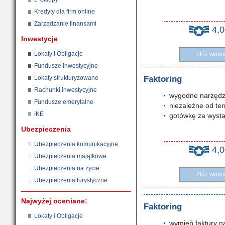
Kredyty dla firm online
Zarządzanie finansami
4,
Inwestycje
Lokaty i Obligacje
Złóż wnio
Fundusze inwestycyjne
Lokaty strukturyzowane
Faktoring
Rachunki inwestycyjne
wygodne narzędzi
Fundusze emerytalne
niezależne od ter
IKE
gotówkę za wysta
Ubezpieczenia
Ubezpieczenia komunikacyjne
4,
Ubezpieczenia majątkowe
Ubezpieczenia na życie
Złóż wnio
Ubezpieczenia turystyczne
Najwyżej oceniane:
Faktoring
Lokaty i Obligacje
wymień faktury n