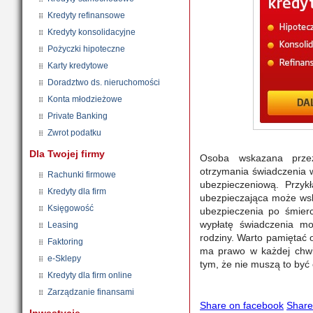
Kredyty refinansowe
Kredyty konsolidacyjne
Pożyczki hipoteczne
Karty kredytowe
Doradztwo ds. nieruchomości
Konta młodzieżowe
Private Banking
Zwrot podatku
Dla Twojej firmy
Osoba wskazana przez
otrzymania świadczenia w
Rachunki firmowe
ubezpieczeniową. Przyk
Kredyty dla firm
ubezpieczająca może ws
Księgowość
ubezpieczenia po śmierc
wypłatę świadczenia mo
Leasing
rodziny. Warto pamiętać o
Faktoring
ma prawo w każdej chwi
e-Sklepy
tym, że nie muszą to być 
Kredyty dla firm online
Zarządzanie finansami
Share on facebook
Share 