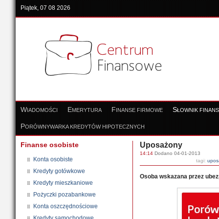
Piątek, 07 08 2026
W
E
F
S
IADOMOŚCI
MERYTURA
INANSE FIRMOWE
ŁOWNIK FINAN
P
ORÓWNYWARKA KREDYTÓW HIPOTECZNYCH
Finanse osobiste
Uposażony
14:14
Dodano 04-01-2013
Konta osobiste
tagi:
upos
Kredyty gotówkowe
Osoba wskazana przez ubez
Kredyty mieszkaniowe
Pożyczki pozabankowe
Konta oszczędnościowe
Kredyty samochodowe