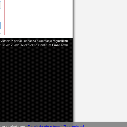
ystanie z portalu oznacza akceptację
regulaminu
.
e. © 2012-2026
Niezależne Centrum Finansowe
j przeglądarce.
Dowiedz się więcej
[Rozumiem]