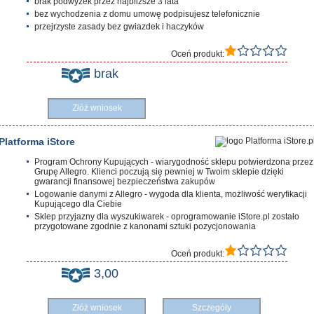
brak podwyżek przez najbliższe 3 lata
bez wychodzenia z domu umowę podpisujesz telefonicznie
przejrzyste zasady bez gwiazdek i haczyków
Oceń produkt:
brak
Złóż wniosek
Platforma iStore
Program Ochrony Kupujących - wiarygodność sklepu potwierdzona przez
Grupę Allegro. Klienci poczują się pewniej w Twoim sklepie dzięki
gwarancji finansowej bezpieczeństwa zakupów
Logowanie danymi z Allegro - wygoda dla klienta, możliwość weryfikacji
Kupującego dla Ciebie
Sklep przyjazny dla wyszukiwarek - oprogramowanie iStore.pl zostało
przygotowane zgodnie z kanonami sztuki pozycjonowania
Oceń produkt:
3,00
Złóż wniosek
Szczegóły