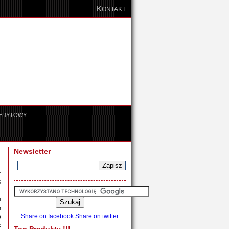
K
ONTAKT
REDYTOWY
Newsletter
z
s
-
i
m
Share on facebook
Share on twitter
p
k