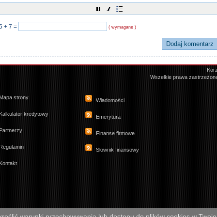
5 + 7
=
( wymagane )
Korz
Wszelkie prawa zastrzeżon
Mapa strony
Wiadomości
Kalkulator kredytowy
Emerytura
Partnerzy
Finanse firmowe
Regulamin
Słownik finansowy
Kontakt
określić warunki przechowywania lub dostępu do plików cookies w Twoje