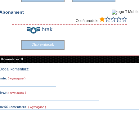
Abonament
Oceń produkt:
brak
Złóż wniosek
Komentarze:
0
Dodaj komentarz:
Imię:
( wymagane )
Tytuł:
( wymagane )
Treść komentarza:
( wymagane )