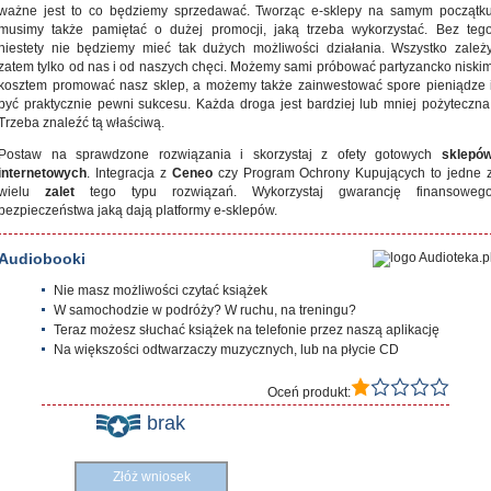
ważne jest to co będziemy sprzedawać. Tworząc e-sklepy na samym początk
musimy także pamiętać o dużej promocji, jaką trzeba wykorzystać. Bez teg
niestety nie będziemy mieć tak dużych możliwości działania. Wszystko zależ
zatem tylko od nas i od naszych chęci. Możemy sami próbować partyzancko niski
kosztem promować nasz sklep, a możemy także zainwestować spore pieniądze 
być praktycznie pewni sukcesu. Każda droga jest bardziej lub mniej pożyteczna
Trzeba znaleźć tą właściwą.
Postaw na sprawdzone rozwiązania i skorzystaj z ofety gotowych
sklepó
internetowych
. Integracja z
Ceneo
czy Program Ochrony Kupujących to jedne 
wielu
zalet
tego typu rozwiązań. Wykorzystaj gwarancję finansoweg
bezpieczeństwa jaką dają platformy e-sklepów.
Audiobooki
Nie masz możliwości czytać książek
W samochodzie w podróży? W ruchu, na treningu?
Teraz możesz słuchać książek na telefonie przez naszą aplikację
Na większości odtwarzaczy muzycznych, lub na płycie CD
Oceń produkt:
brak
Złóż wniosek