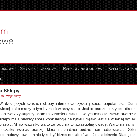
S
R
K
FIRMOWE
ŁOWNIK FINANSOWY
ANKING PRODUKTÓW
ALKULATOR K
CH
e-Sklepy
Dla Twojej firmy
W dzisiejszych czasach sklepy internetowe zyskują sporą popularność. Cora
więcej osób marzy o tym by mieć własny sklep. Jest to bardzo korzystne dla na
ponieważ zyskujemy spore możliwości działania w tym temacie. Nowo otwarte e
sklepy mają niestety sporą konkurencję na rynku i ciężko jest się w takiej sytuacj
przebić. Mimo wszystko warto zwrócić na to szczególną uwagę. Warto na samy
początku wybrać branżę, która najbardziej będzie nam odpowiadać. Skle
internetowy powinien nie tylko być biznesem, ale również nas ciekawić. Dlatego ta