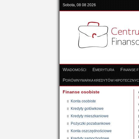
Sobota, 08 08 2026
W
E
F
IADOMOŚCI
MERYTURA
INANSE 
P
ORÓWNYWARKA KREDYTÓW HIPOTECZNY
Finanse osobiste
Konta osobiste
Kredyty gotówkowe
Kredyty mieszkaniowe
Pożyczki pozabankowe
Konta oszczędnościowe
Kredyty samochodowe