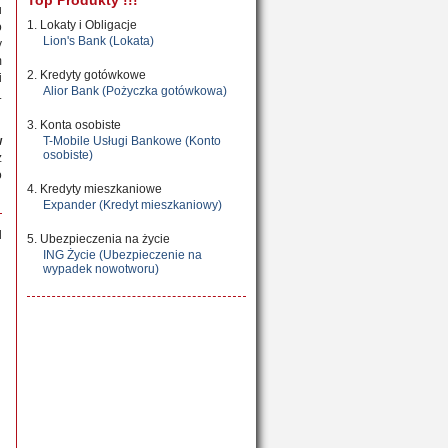
Top Produkty !!!
u
1. Lokaty i Obligacje
o
Lion's Bank (Lokata)
y
m
2. Kredyty gotówkowe
i
Alior Bank (Pożyczka gotówkowa)
.
3. Konta osobiste
w
T-Mobile Usługi Bankowe (Konto
osobiste)
z
o
4. Kredyty mieszkaniowe
Expander (Kredyt mieszkaniowy)
5. Ubezpieczenia na życie
ING Życie (Ubezpieczenie na
wypadek nowotworu)