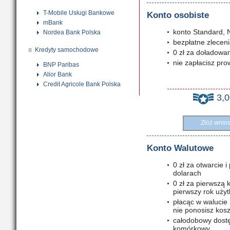
T-Mobile Usługi Bankowe
Konto osobiste
mBank
konto Standard, 
Nordea Bank Polska
bezpłatne zleceni
Kredyty samochodowe
0 zł za doładowan
nie zapłacisz pro
BNP Paribas
Alior Bank
Credit Agricole Bank Polska
3,
Złóż wnio
Konto Walutowe
0 zł za otwarcie 
dolarach
0 zł za pierwszą
pierwszy rok uży
płacąc w walucie 
nie ponosisz kos
całodobowy dostęp
komórkowy