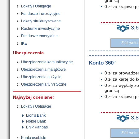
granicą
Lokaty i Obligacje
0 zł za krajowe p
Fundusze inwestycyjne
Lokaty strukturyzowane
3,
Rachunki inwestycyjne
Fundusze emerytalne
Złóż wnio
IKE
Ubezpieczenia
Ubezpieczenia komunikacyjne
Konto 360°
Ubezpieczenia majątkowe
0 zł za prowadze
Ubezpieczenia na życie
0 zł za kartę do 
Ubezpieczenia turystyczne
0 zł za wypłaty 
granicą
0 zł za krajowe p
Najwyżej oceniane:
Lokaty i Obligacje
Lion's Bank
3,
Noble Bank
BNP Paribas
Złóż wnio
Konta osobiste