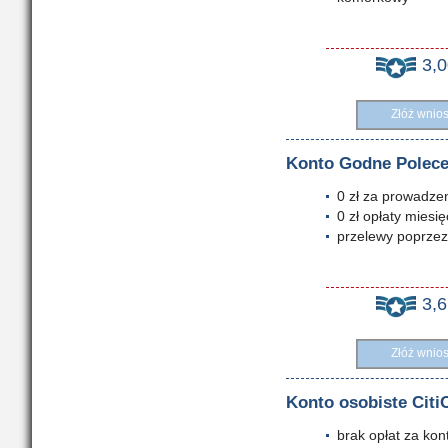
3,
Złóż wnio
Konto Godne Polece
0 zł za prowadze
0 zł opłaty miesi
przelewy poprze
3,
Złóż wnio
Konto osobiste Citi
brak opłat za kont