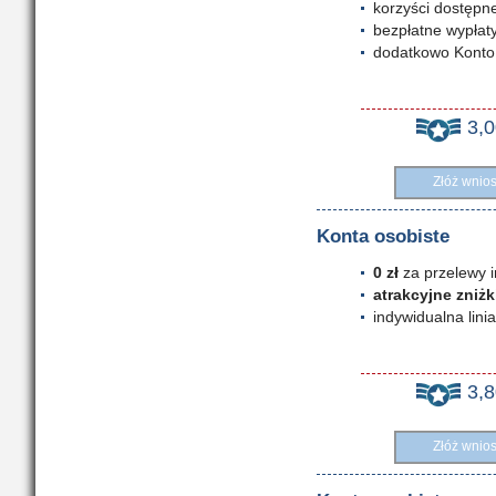
korzyści dostępn
bezpłatne wypłaty
dodatkowo Konto
3,
Złóż wnio
Konta osobiste
0 zł
za przelewy 
atrakcyjne zniżk
indywidualna lini
3,
Złóż wnio