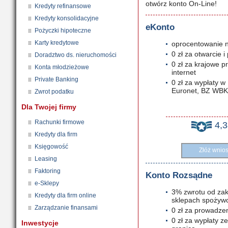
otwórz konto On-Line!
Kredyty refinansowe
Kredyty konsolidacyjne
eKonto
Pożyczki hipoteczne
Karty kredytowe
oprocentowanie n
0 zł za otwarcie 
Doradztwo ds. nieruchomości
0 zł za krajowe 
Konta młodzieżowe
internet
Private Banking
0 zł za wypłaty 
Euronet, BZ WBK 
Zwrot podatku
Dla Twojej firmy
Rachunki firmowe
4,
Kredyty dla firm
Księgowość
Złóż wnio
Leasing
Faktoring
Konto Rozsądne
e-Sklepy
3% zwrotu od zak
Kredyty dla firm online
sklepach spożyw
Zarządzanie finansami
0 zł za prowadze
0 zł za wypłaty 
Inwestycje