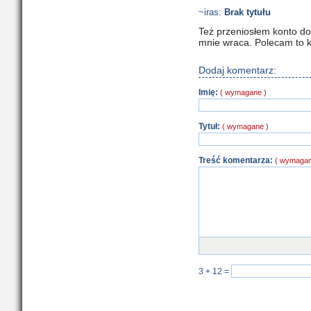
~iras:
Brak tytułu
Też przeniosłem konto do
mnie wraca. Polecam to 
Dodaj komentarz:
Imię:
( wymagane )
Tytuł:
( wymagane )
Treść komentarza:
( wymagan
3 + 12
=