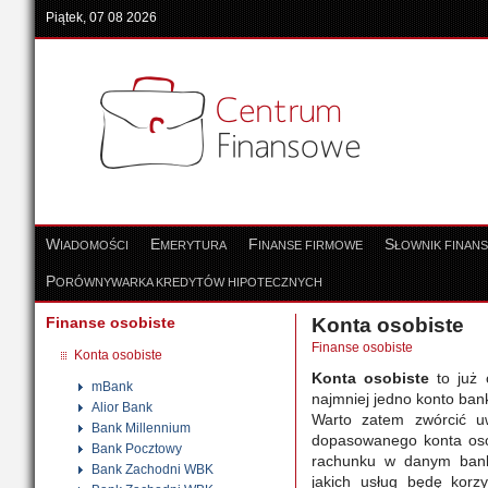
Piątek, 07 08 2026
W
E
F
S
IADOMOŚCI
MERYTURA
INANSE FIRMOWE
ŁOWNIK FINAN
P
ORÓWNYWARKA KREDYTÓW HIPOTECZNYCH
Finanse osobiste
Konta osobiste
Finanse osobiste
Konta osobiste
Konta osobiste
to już 
mBank
najmniej jedno konto banko
Alior Bank
Warto zatem zwórcić u
Bank Millennium
dopasowanego konta osob
Bank Pocztowy
rachunku w danym bank
Bank Zachodni WBK
jakich usług będę korzy