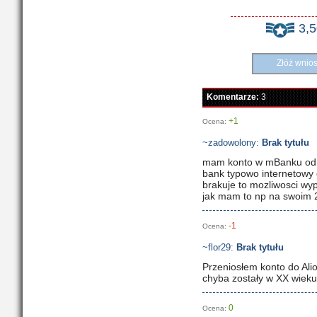
3,
Złóż wnio
Komentarze:
3
+1
Ocena:
~zadowolony:
Brak tytułu
mam konto w mBanku od 7
bank typowo internetowy 
brakuje to mozliwosci wy
jak mam to np na swoim 
-1
Ocena:
~flor29:
Brak tytułu
Przeniosłem konto do Ali
chyba zostały w XX wieku
0
Ocena: