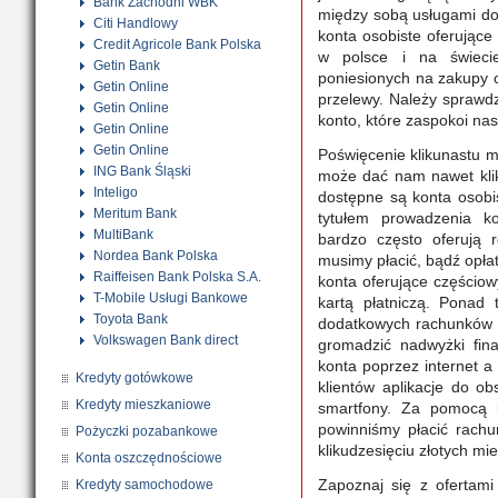
Bank Zachodni WBK
między sobą usługami do
Citi Handlowy
konta osobiste oferując
Credit Agricole Bank Polska
w polsce i na świeci
Getin Bank
poniesionych na zakupy 
Getin Online
przelewy. Należy sprawdzi
Getin Online
konto, które zaspokoi na
Getin Online
Getin Online
Poświęcenie klikunastu m
ING Bank Śląski
może dać nam nawet klik
Inteligo
dostępne
są
konta osobis
Meritum Bank
tytułem prowadzenia k
MultiBank
bardzo często oferują 
Nordea Bank Polska
musimy płacić, bądź opłat
Raiffeisen Bank Polska S.A.
konta oferujące częściow
T-Mobile Usługi Bankowe
kartą płatniczą. Ponad 
Toyota Bank
dodatkowych rachunków o
Volkswagen Bank direct
gromadzić nadwyżki fin
konta poprzez internet a
Kredyty gotówkowe
klientów aplikacje do ob
Kredyty mieszkaniowe
smartfony. Za pomocą 
powinniśmy płacić rachu
Pożyczki pozabankowe
klikudzesięciu złotych mie
Konta oszczędnościowe
Zapoznaj się z ofertam
Kredyty samochodowe