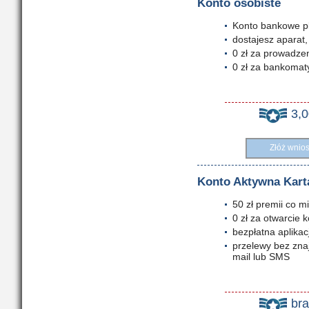
Konto osobiste
Konto bankowe pl
dostajesz aparat,
0 zł za prowadze
0 zł za bankomaty
3,
Złóż wnio
Konto Aktywna Kart
50 zł premii co mi
0 zł za otwarcie 
bezpłatna aplikac
przelewy bez zn
mail lub SMS
br