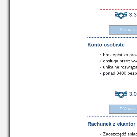
3,
Złóż wnio
Konto osobiste
brak opłat za pro
obsługa przez ww
unikalne rozwiąz
ponad 3400 bezp
3,
Złóż wnio
Rachunek z ekantor
Zaoszczędź spłac