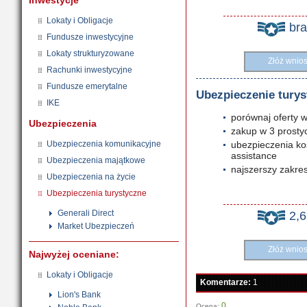
Inwestycje
Lokaty i Obligacje
br
Fundusze inwestycyjne
Lokaty strukturyzowane
Złóż wnio
Rachunki inwestycyjne
Fundusze emerytalne
Ubezpieczenie turys
IKE
porównaj oferty w
Ubezpieczenia
zakup w 3 prosty
Ubezpieczenia komunikacyjne
ubezpieczenia ko
assistance
Ubezpieczenia majątkowe
najszerszy zakre
Ubezpieczenia na życie
Ubezpieczenia turystyczne
Generali Direct
2,
Market Ubezpieczeń
Złóż wnio
Najwyżej oceniane:
Lokaty i Obligacje
Komentarze:
1
Lion's Bank
0
Ocena: