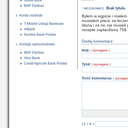
Noble Bank
BNP Paribas
~wczosowicz:
Brak tytułu
Konta osobiste
Byłem w egpicie i mialem 
musialem placic za leczen
T-Mobile Usługi Bankowe
Iduna i za nic nie musieli
mBank
recepte zaplacilismy 75$.
Nordea Bank Polska
Dodaj komentarz:
Kredyty samochodowe
Imię:
( wymagane )
BNP Paribas
Alior Bank
Credit Agricole Bank Polska
Tytuł:
( wymagane )
Treść komentarza:
( wymagan
12 + 6
=