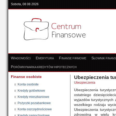
Sobota, 08 08 2026
W
E
F
S
IADOMOŚCI
MERYTURA
INANSE FIRMOWE
ŁOWNIK FINAN
P
ORÓWNYWARKA KREDYTÓW HIPOTECZNYCH
Finanse osobiste
Ubezpieczenia tu
Ubezpieczenia
Konta osobiste
Ubezpieczenia turystyczn
Kredyty gotówkowe
ostatniego dziesięciole
Kredyty mieszkaniowe
wyjazdów turystycznych z
Pożyczki pozabankowe
wszelkiego rodzaju wycie
Konta oszczędnościowe
Ubezpieczenia turystyc
zdrowotną w wielu kr
Kredyty samochodowe