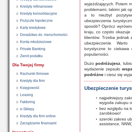
wyjeżdżających. Potem m
Kredyty refinansowe
problemami, takimi jak op
Kredyty konsolidacyjne
a to niezbyt pozytyw
ubezpieczenia turystycz
Pożyczki hipoteczne
sposób? Oprócz wyrówna
Karty kredytowe
kraju, co często okazuje
Doradztwo ds. nieruchomości
klientów. Trzeba jednak
Konta młodzieżowe
ubezpieczenie. Warto
turystyczne to ciekawa 
Private Banking
popularności.
Zwrot podatku
Dużo
podróżujesz
, lubi
Dla Twojej firmy
wydażenie zepsuło
wspa
Rachunki firmowe
podróżne
i ciesz się wyj
Kredyty dla firm
Ubezpieczenie turys
Księgowość
Leasing
najpełniejszy za
Faktoring
wygoda zakupu o
bez względu na to
e-Sklepy
zarobkowo!
Kredyty dla firm online
szeroki zakres ub
Zarządzanie finansami
assistance, NNW