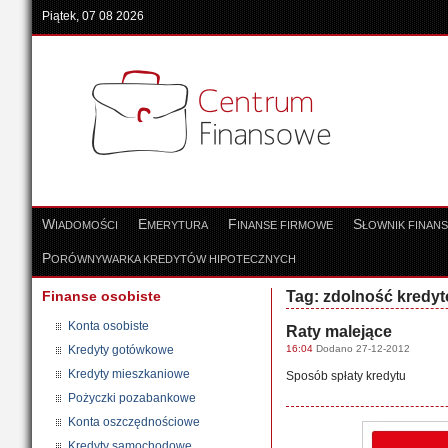
Piątek, 07 08 2026
W
E
F
S
IADOMOŚCI
MERYTURA
INANSE FIRMOWE
ŁOWNIK FINAN
P
ORÓWNYWARKA KREDYTÓW HIPOTECZNYCH
Finanse osobiste
Tag: zdolność kredy
Konta osobiste
Raty malejące
Kredyty gotówkowe
16:04
Dodano 27-12-2012
Kredyty mieszkaniowe
Sposób spłaty kredytu
Pożyczki pozabankowe
Konta oszczędnościowe
Kredyty samochodowe