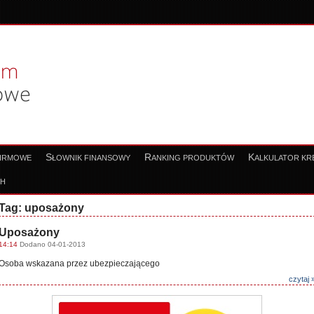
S
R
K
FIRMOWE
ŁOWNIK FINANSOWY
ANKING PRODUKTÓW
ALKULATOR K
CH
Tag: uposażony
Uposażony
14:14
Dodano 04-01-2013
Osoba wskazana przez ubezpieczającego
czytaj 