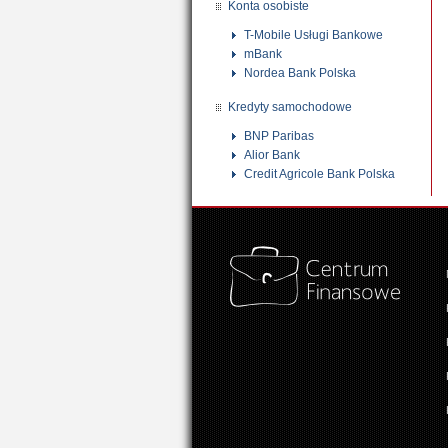
Konta osobiste
T-Mobile Usługi Bankowe
mBank
Nordea Bank Polska
Kredyty samochodowe
BNP Paribas
Alior Bank
Credit Agricole Bank Polska