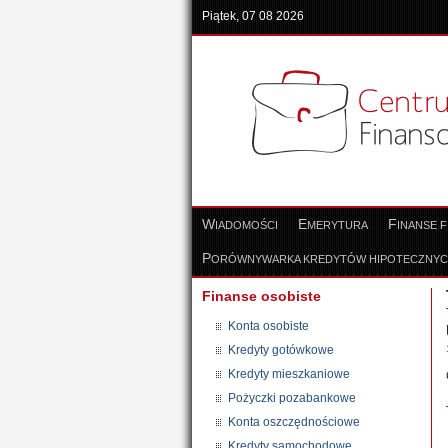
Piątek, 07 08 2026
W
E
F
IADOMOŚCI
MERYTURA
INANSE 
P
ORÓWNYWARKA KREDYTÓW HIPOTECZNY
Finanse osobiste
Konta osobiste
Kredyty gotówkowe
Kredyty mieszkaniowe
Pożyczki pozabankowe
Konta oszczędnościowe
Kredyty samochodowe