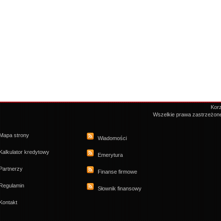
Korz
Wszelkie prawa zastrzeżon
Mapa strony
Wiadomości
Kalkulator kredytowy
Emerytura
Partnerzy
Finanse firmowe
Regulamin
Słownik finansowy
Kontakt