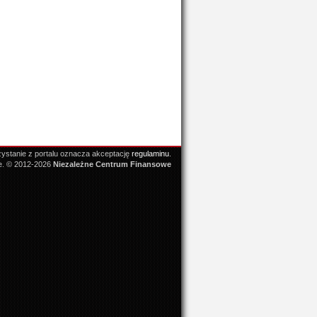
ystanie z portalu oznacza akceptację
regulaminu
.
e. © 2012-2026
Niezależne Centrum Finansowe