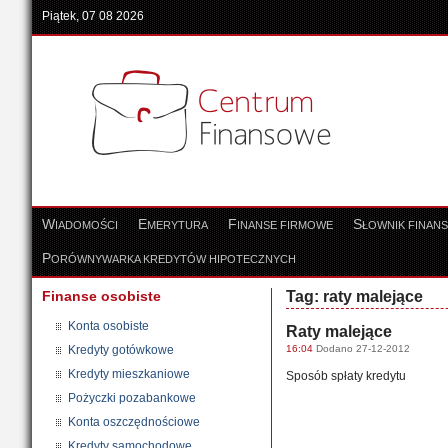
Piątek, 07 08 2026
W
E
F
S
IADOMOŚCI
MERYTURA
INANSE FIRMOWE
ŁOWNIK FINAN
P
ORÓWNYWARKA KREDYTÓW HIPOTECZNYCH
Finanse osobiste
Tag: raty malejące
Konta osobiste
Raty malejące
Kredyty gotówkowe
16:04
Dodano 27-12-2012
Kredyty mieszkaniowe
Sposób spłaty kredytu
Pożyczki pozabankowe
Konta oszczędnościowe
Kredyty samochodowe