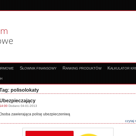
S
R
K
FIRMOWE
ŁOWNIK FINANSOWY
ANKING PRODUKTÓW
ALKULATOR K
CH
Tag: polisolokaty
Ubezpieczający
14:00
Dodano 04-01-2013
Osoba zawierająca polisę ubezpieczeniwą
czytaj 