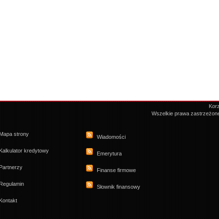
Korz
Wszelkie prawa zastrzeżon
Mapa strony
Wiadomości
Kalkulator kredytowy
Emerytura
Partnerzy
Finanse firmowe
Regulamin
Słownik finansowy
Kontakt