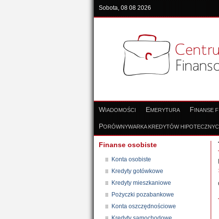
Sobota, 08 08 2026
W
E
F
IADOMOŚCI
MERYTURA
INANSE 
P
ORÓWNYWARKA KREDYTÓW HIPOTECZNY
Finanse osobiste
Konta osobiste
Kredyty gotówkowe
Kredyty mieszkaniowe
Pożyczki pozabankowe
Konta oszczędnościowe
Kredyty samochodowe