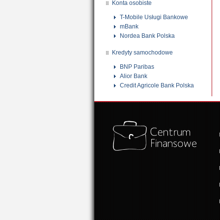
Konta osobiste
T-Mobile Usługi Bankowe
mBank
Nordea Bank Polska
Kredyty samochodowe
BNP Paribas
Alior Bank
Credit Agricole Bank Polska