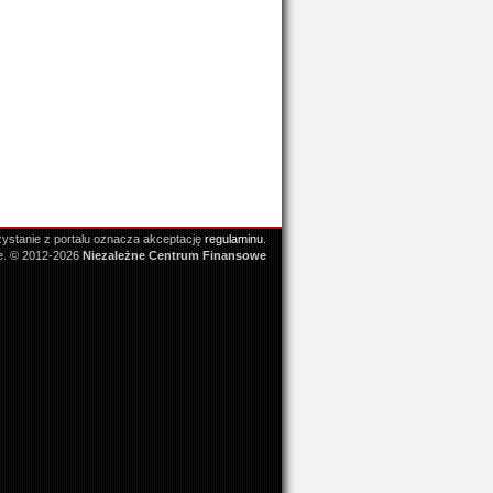
ystanie z portalu oznacza akceptację
regulaminu
.
e. © 2012-2026
Niezależne Centrum Finansowe