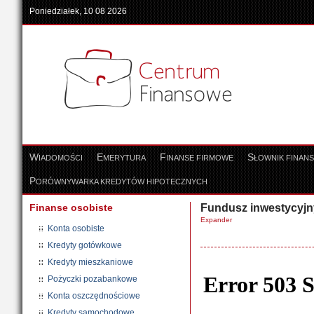
Poniedziałek, 10 08 2026
W
E
F
S
IADOMOŚCI
MERYTURA
INANSE FIRMOWE
ŁOWNIK FINAN
P
ORÓWNYWARKA KREDYTÓW HIPOTECZNYCH
Finanse osobiste
Fundusz inwestycyjn
Expander
Konta osobiste
Kredyty gotówkowe
Kredyty mieszkaniowe
Pożyczki pozabankowe
Konta oszczędnościowe
Kredyty samochodowe