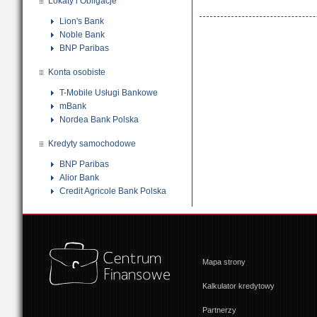
Lokaty i Obligacje
Lion's Bank
Noble Bank
BNP Paribas
Konta osobiste
T-Mobile Usługi Bankowe
mBank
Nordea Bank Polska
Kredyty samochodowe
BNP Paribas
Alior Bank
Credit Agricole Bank Polska
Mapa strony
Kalkulator kredytowy
Partnerzy