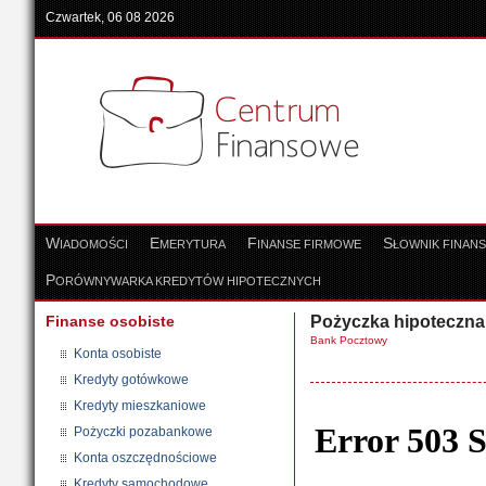
Czwartek, 06 08 2026
W
E
F
S
IADOMOŚCI
MERYTURA
INANSE FIRMOWE
ŁOWNIK FINAN
P
ORÓWNYWARKA KREDYTÓW HIPOTECZNYCH
Finanse osobiste
Pożyczka hipoteczna
Bank Pocztowy
Konta osobiste
Kredyty gotówkowe
Kredyty mieszkaniowe
Pożyczki pozabankowe
Konta oszczędnościowe
Kredyty samochodowe