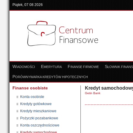
Piątek, 07 08 2026
W
E
F
S
IADOMOŚCI
MERYTURA
INANSE FIRMOWE
ŁOWNIK FINAN
P
ORÓWNYWARKA KREDYTÓW HIPOTECZNYCH
Finanse osobiste
Kredyt samochodowy
Getin Bank
Konta osobiste
Kredyty gotówkowe
Kredyty mieszkaniowe
Pożyczki pozabankowe
Konta oszczędnościowe
Kredyty samochodowe