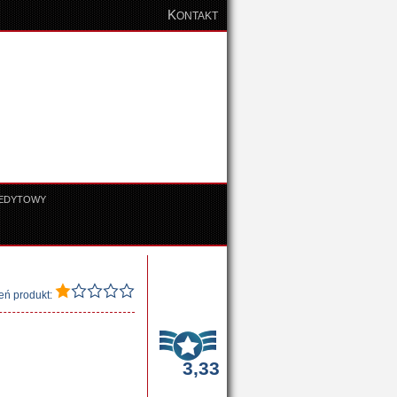
K
ONTAKT
REDYTOWY
eń produkt:
3,33