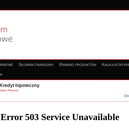
S
R
K
FIRMOWE
ŁOWNIK FINANSOWY
ANKING PRODUKTÓW
ALKULATOR K
CH
Kredyt hipoteczny
Open Finance
Oc