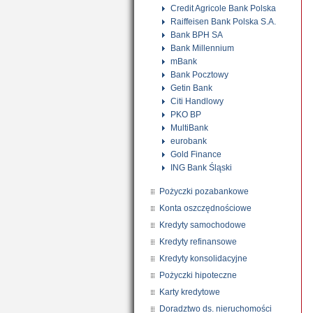
Credit Agricole Bank Polska
Raiffeisen Bank Polska S.A.
Bank BPH SA
Bank Millennium
mBank
Bank Pocztowy
Getin Bank
Citi Handlowy
PKO BP
MultiBank
eurobank
Gold Finance
ING Bank Śląski
Pożyczki pozabankowe
Konta oszczędnościowe
Kredyty samochodowe
Kredyty refinansowe
Kredyty konsolidacyjne
Pożyczki hipoteczne
Karty kredytowe
Doradztwo ds. nieruchomości