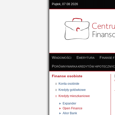
Piątek, 07 08 2026
W
E
F
IADOMOŚCI
MERYTURA
INANSE 
P
ORÓWNYWARKA KREDYTÓW HIPOTECZNY
Finanse osobiste
Konta osobiste
Kredyty gotówkowe
Kredyty mieszkaniowe
Expander
Open Finance
Alior Bank