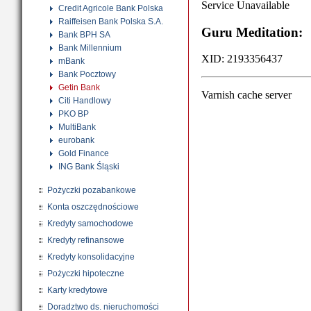
Credit Agricole Bank Polska
Raiffeisen Bank Polska S.A.
Bank BPH SA
Bank Millennium
mBank
Bank Pocztowy
Getin Bank
Citi Handlowy
PKO BP
MultiBank
eurobank
Gold Finance
ING Bank Śląski
Pożyczki pozabankowe
Konta oszczędnościowe
Kredyty samochodowe
Kredyty refinansowe
Kredyty konsolidacyjne
Pożyczki hipoteczne
Karty kredytowe
Doradztwo ds. nieruchomości