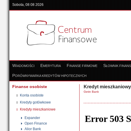
Sobota, 08 08 2026
W
E
F
S
IADOMOŚCI
MERYTURA
INANSE FIRMOWE
ŁOWNIK FINAN
P
ORÓWNYWARKA KREDYTÓW HIPOTECZNYCH
Finanse osobiste
Kredyt mieszkaniowy
Getin Bank
Konta osobiste
Kredyty gotówkowe
Kredyty mieszkaniowe
Expander
Open Finance
Alior Bank