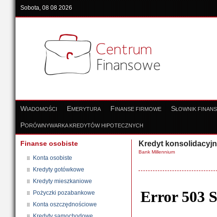
Sobota, 08 08 2026
W
E
F
S
IADOMOŚCI
MERYTURA
INANSE FIRMOWE
ŁOWNIK FINAN
P
ORÓWNYWARKA KREDYTÓW HIPOTECZNYCH
Finanse osobiste
Kredyt konsolidacyj
Bank Millennium
Konta osobiste
Kredyty gotówkowe
Kredyty mieszkaniowe
Pożyczki pozabankowe
Konta oszczędnościowe
Kredyty samochodowe