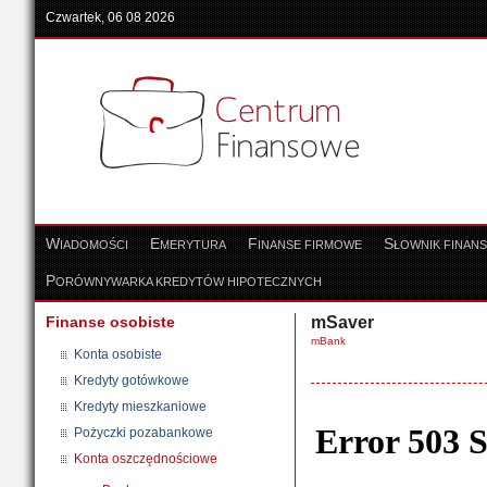
Czwartek, 06 08 2026
W
E
F
S
IADOMOŚCI
MERYTURA
INANSE FIRMOWE
ŁOWNIK FINAN
P
ORÓWNYWARKA KREDYTÓW HIPOTECZNYCH
Finanse osobiste
mSaver
mBank
Konta osobiste
Kredyty gotówkowe
Kredyty mieszkaniowe
Pożyczki pozabankowe
Konta oszczędnościowe