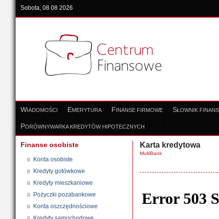
Sobota, 08 08 2026
W
E
F
S
IADOMOŚCI
MERYTURA
INANSE FIRMOWE
ŁOWNIK FINAN
P
ORÓWNYWARKA KREDYTÓW HIPOTECZNYCH
Finanse osobiste
Karta kredytowa
MultiBank
Konta osobiste
Kredyty gotówkowe
Kredyty mieszkaniowe
Pożyczki pozabankowe
Konta oszczędnościowe
Kredyty samochodowe