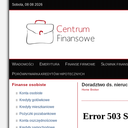
Sobota, 08 08 2026
W
E
F
S
IADOMOŚCI
MERYTURA
INANSE FIRMOWE
ŁOWNIK FINAN
P
ORÓWNYWARKA KREDYTÓW HIPOTECZNYCH
Finanse osobiste
Doradztwo ds. nieru
Home Broker
Konta osobiste
Kredyty gotówkowe
Kredyty mieszkaniowe
Pożyczki pozabankowe
Konta oszczędnościowe
Kredyty samochodowe