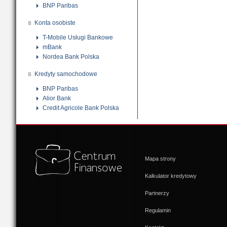
BNP Paribas
Konta osobiste
T-Mobile Usługi Bankowe
mBank
Nordea Bank Polska
Kredyty samochodowe
BNP Paribas
Alior Bank
Credit Agricole Bank Polska
Mapa strony
Kalkulator kredytowy
Partnerzy
Regulamin