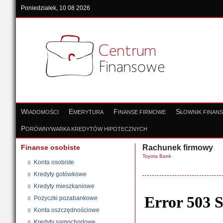
Poniedziałek, 10 08 2026
W
E
F
S
IADOMOŚCI
MERYTURA
INANSE FIRMOWE
ŁOWNIK FINAN
P
ORÓWNYWARKA KREDYTÓW HIPOTECZNYCH
Finanse osobiste
Rachunek firmowy
Toyota Bank
Konta osobiste
Kredyty gotówkowe
Kredyty mieszkaniowe
Pożyczki pozabankowe
Konta oszczędnościowe
Kredyty samochodowe