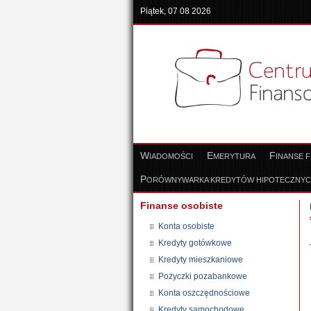
Piątek, 07 08 2026
W
E
F
IADOMOŚCI
MERYTURA
INANSE 
P
ORÓWNYWARKA KREDYTÓW HIPOTECZNY
Finanse osobiste
Konta osobiste
Kredyty gotówkowe
Kredyty mieszkaniowe
Pożyczki pozabankowe
Konta oszczędnościowe
Kredyty samochodowe