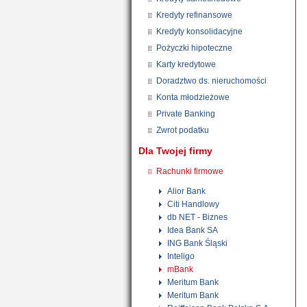
Kredyty refinansowe
Kredyty konsolidacyjne
Pożyczki hipoteczne
Karty kredytowe
Doradztwo ds. nieruchomości
Konta młodzieżowe
Private Banking
Zwrot podatku
Dla Twojej firmy
Rachunki firmowe
Alior Bank
Citi Handlowy
db NET - Biznes
Idea Bank SA
ING Bank Śląski
Inteligo
mBank
Meritum Bank
Meritum Bank