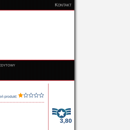
K
ONTAKT
REDYTOWY
eń produkt:
3,80