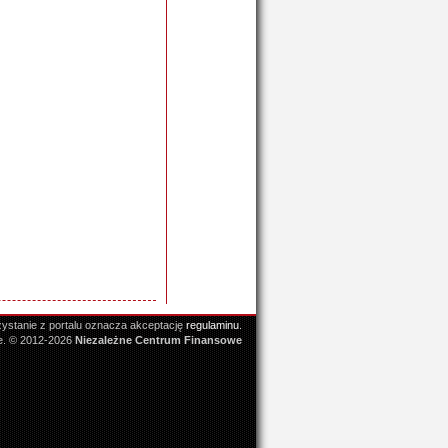
ystanie z portalu oznacza akceptację
regulaminu
.
e. © 2012-2026
Niezależne Centrum Finansowe