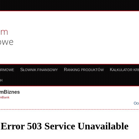
S
R
K
FIRMOWE
ŁOWNIK FINANSOWY
ANKING PRODUKTÓW
ALKULATOR K
CH
mBiznes
mBank
Oc