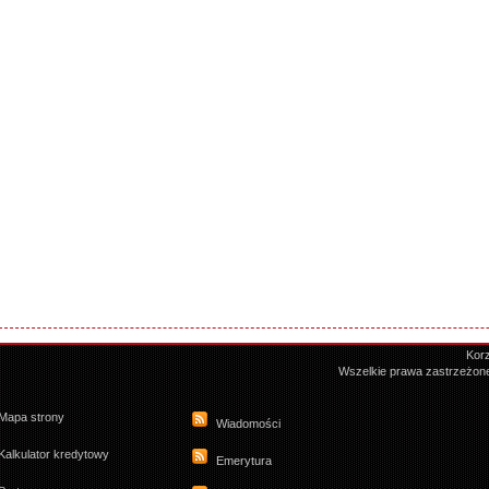
Korz
Wszelkie prawa zastrzeżon
Mapa strony
Wiadomości
Kalkulator kredytowy
Emerytura