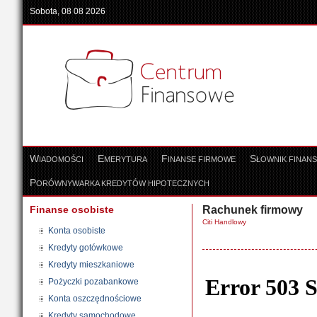
Sobota, 08 08 2026
W
E
F
S
IADOMOŚCI
MERYTURA
INANSE FIRMOWE
ŁOWNIK FINAN
P
ORÓWNYWARKA KREDYTÓW HIPOTECZNYCH
Finanse osobiste
Rachunek firmowy
Citi Handlowy
Konta osobiste
Kredyty gotówkowe
Kredyty mieszkaniowe
Pożyczki pozabankowe
Konta oszczędnościowe
Kredyty samochodowe