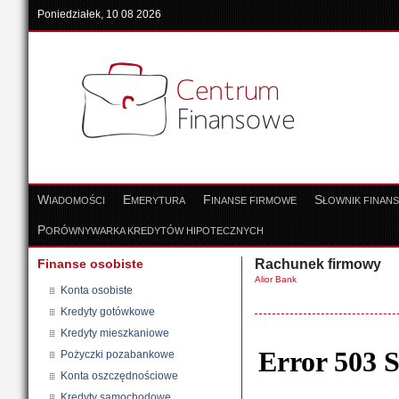
Poniedziałek, 10 08 2026
W
E
F
S
IADOMOŚCI
MERYTURA
INANSE FIRMOWE
ŁOWNIK FINAN
P
ORÓWNYWARKA KREDYTÓW HIPOTECZNYCH
Finanse osobiste
Rachunek firmowy
Alior Bank
Konta osobiste
Kredyty gotówkowe
Kredyty mieszkaniowe
Pożyczki pozabankowe
Konta oszczędnościowe
Kredyty samochodowe