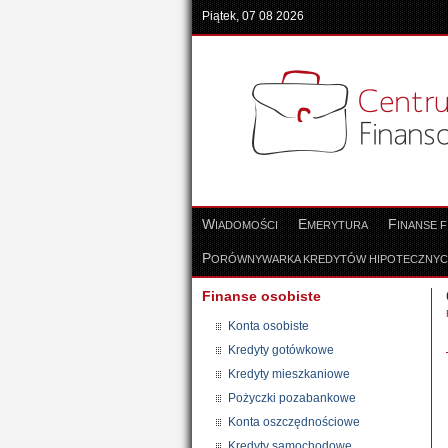
Piątek, 07 08 2026
W
E
F
IADOMOŚCI
MERYTURA
INANSE 
P
ORÓWNYWARKA KREDYTÓW HIPOTECZNY
Finanse osobiste
Konta osobiste
Kredyty gotówkowe
Kredyty mieszkaniowe
Pożyczki pozabankowe
Konta oszczędnościowe
Kredyty samochodowe