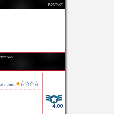
K
ONTAKT
REDYTOWY
eń produkt:
4,00