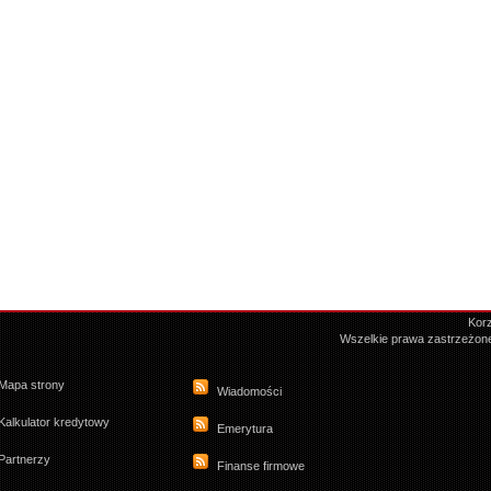
Korz
Wszelkie prawa zastrzeżon
Mapa strony
Wiadomości
Kalkulator kredytowy
Emerytura
Partnerzy
Finanse firmowe