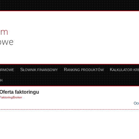
S
R
K
FIRMOWE
ŁOWNIK FINANSOWY
ANKING PRODUKTÓW
ALKULATOR K
CH
Oferta faktoringu
FaktoringBroker
Oc